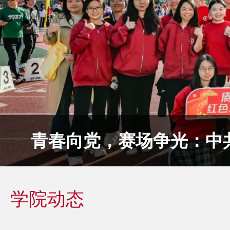
青春向党，赛场争光：中
运动会
学院动态