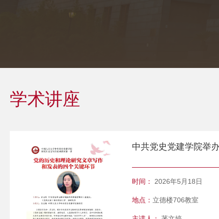
学术讲座
时间：
2026年5月18日
地点：
立德楼706教室
主讲人：
茅文婷