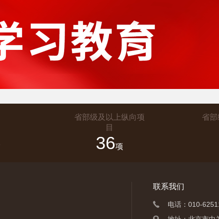
省部级及以上纵向项
省部
目
36
人
项
联系我们
电话：010-6251