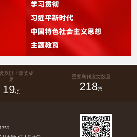
级及以上获奖成
重要期刊发文数量
果
218
19
篇
项
1356